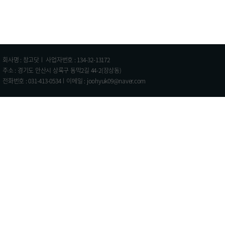
회사명 : 창고닷ㅣ 사업자번호 : 134-32-13172
주소 : 경기도 안산시 상록구 동막2길 44-2(장상동)
전화번호 : 031-413-0534ㅣ이메일 : joohyuk09@naver.com