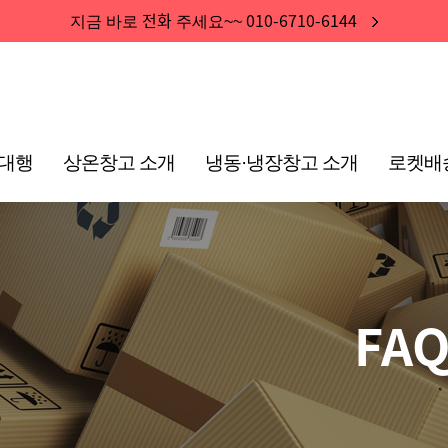
전화
010-6710-6144
지금 바로
주세요~~
대행
상온창고 소개
냉동·냉장창고 소개
로켓배
FA