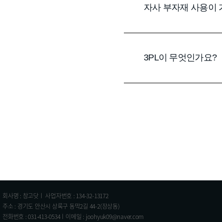
자사 부자재 사용이
3PL이 무엇인가요?
회사명 : 창고닷ㅣ 사업자번호 : 134-32-13172
주소 : 경기도 안산시 상록구 동막2길 44-2(장상동)
전화번호 : 031-413-0534ㅣ이메일 : joohyuk09@naver.com