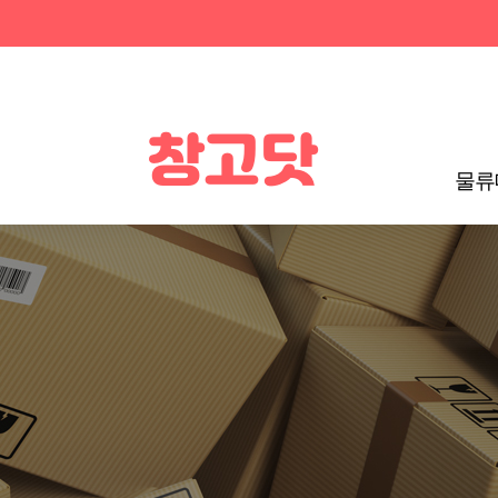
창고닷
물류