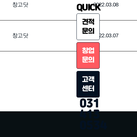
QUICK
창고닷
2022.03.08
견적
문의
창고닷
2022.03.07
창업
문의
고객
센터
031
413
0534