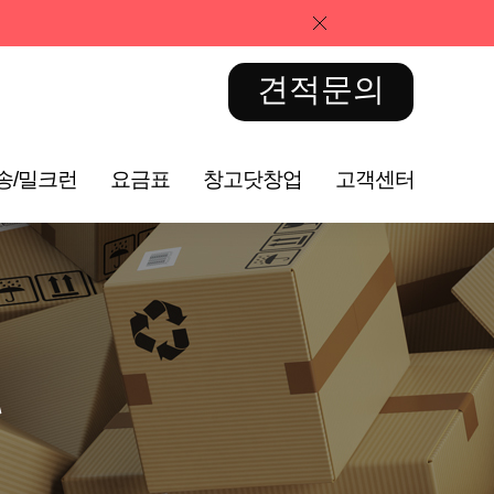
견적문의
송/밀크런
요금표
창고닷창업
고객센터
Q