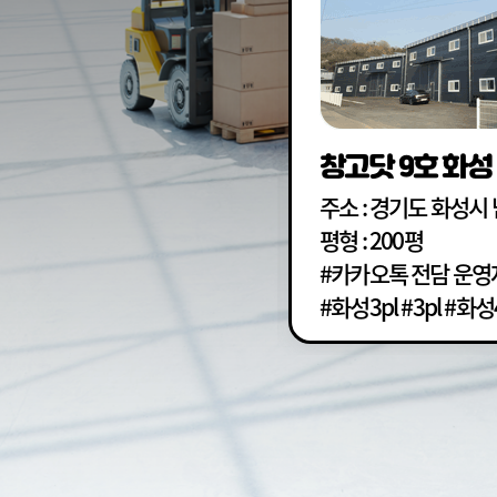
창고닷 9호 화성
주소 : 경기도 화성시
평형 : 200평
료 #상온3PL
#카카오톡 전담 운영자
#화성3pl #3pl #화성