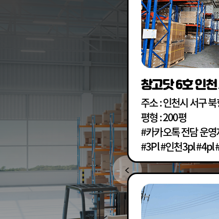
창고닷 6호 인천
주소 : 인천시 서구 
평형 : 200평
료 #상온3PL
#카카오톡 전담 운영자
#3Pl #인천3pl #4pl