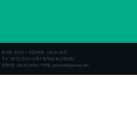
회사명 : 창고닷ㅣ 사업자번호 : 134-32-13172
주소 : 경기도 안산시 상록구 동막2길 44-2(장상동)
전화번호 : 031-413-0534ㅣ이메일 : joohyuk09@naver.com