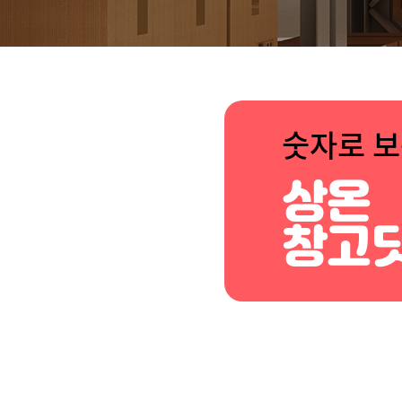
숫자로 
상온
창고