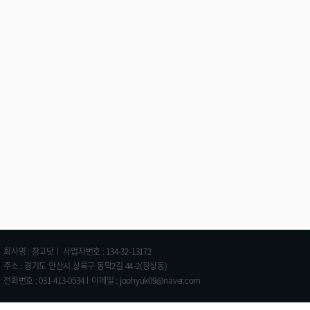
회사명 : 창고닷ㅣ 사업자번호 : 134-32-13172
주소 : 경기도 안산시 상록구 동막2길 44-2(장상동)
전화번호 : 031-413-0534ㅣ이메일 : joohyuk09@naver.com