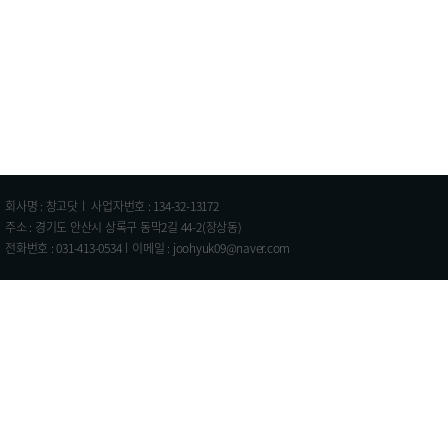
회사명 : 창고닷ㅣ 사업자번호 : 134-32-13172
주소 : 경기도 안산시 상록구 동막2길 44-2(장상동)
전화번호 : 031-413-0534ㅣ이메일 : joohyuk09@naver.com